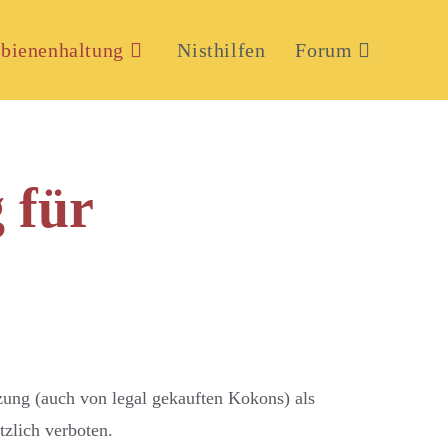
bienenhaltung
Nisthilfen
Forum
 für
ung (auch von legal gekauften Kokons) als
zlich verboten.