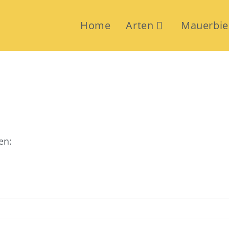
Home
Arten
Mauerbie
en: