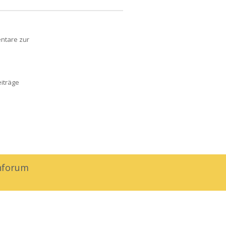
tare zur
eiträge
nforum