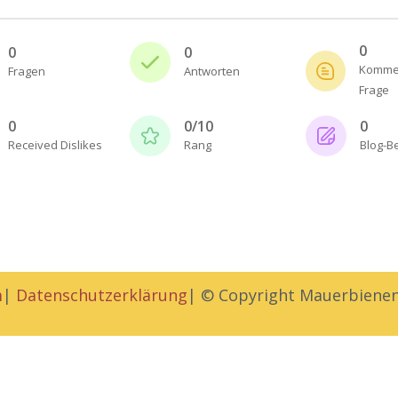
0
0
0
Kommen
Fragen
Antworten
Frage
0
0/10
0
Received Dislikes
Rang
Blog-B
m
|
Datenschutzerklärung
| © Copyright Mauerbiene