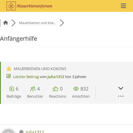
Mauerbienen und Kok...
Anfängerhilfe
MAUERBIENEN UND KOKONS
Letzter Beitrag
von
Julia1312
Vor 3 Jahren
6
4
0
832
Beiträge
Benutzer
Reactions
Ansichten
Julia1312